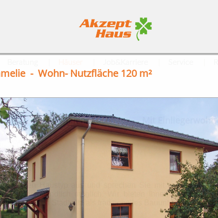
|
|
|
|
Beratung
Häuser
Job&Karriere
Service
R
melie - Wohn- Nutzfläche 120 m²
s
Mehrfamilienhäuser
Mit Einliegerwoh
|
|
mm Ihren Haustyp aus und sprechen Sie mit uns über Ihre
selbstverständlich möglich. Wir bieten Ihnen vom preiswer
s luxuriösen Stadtvilla als traditionelles Bauunternehmen all