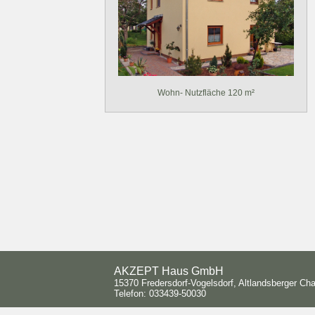
Wohn- Nutzfläche 120 m²
AKZEPT Haus GmbH
15370 Fredersdorf-Vogelsdorf, Altlandsberger C
Telefon: 033439-50030