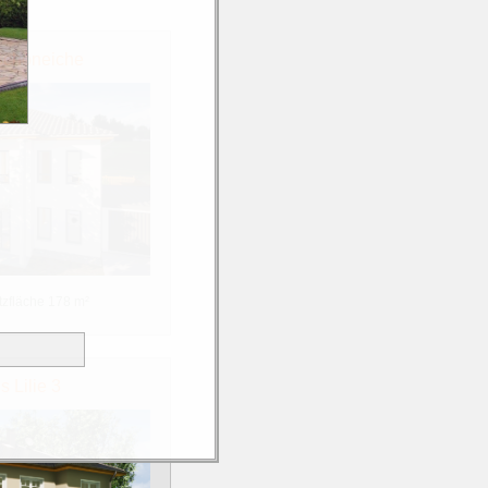
Schöneiche
zfläche 178 m²
 Lilie 3