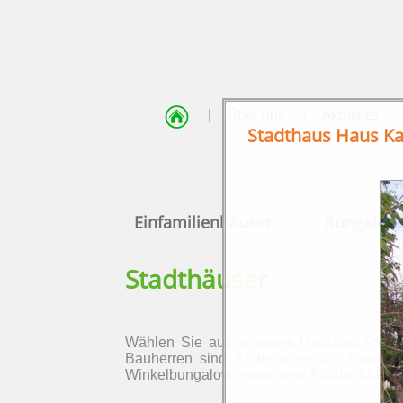
|
|
|
Über uns
Aktuelles
Stadthaus Haus Ka
Einfamilienhäuser
Bungalow
|
Stadthäuser
Wählen Sie aus unserem Hausbau Progra
Bauherren sind Änderungen am Grundriss 
Winkelbungalow, modernem Pultdachhaus, bi