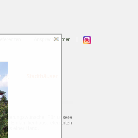
|
|
eferenzen
Ansprechpartner
nung
Stadthäuser
|
 Änderungswünsche. Für unsere
ten Einfamilienhaus, eleganten
es aus einer Hand.