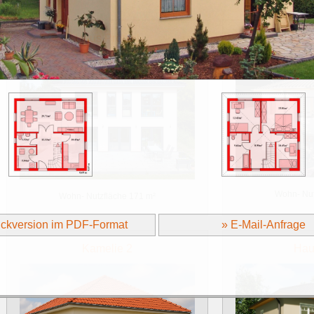
Haus Prötzel
Haus 
Wohn- Nut
Wohn- Nutzfläche 171 m²
uckversion im PDF-Format
» E-Mail-Anfrage
Kamelie 2
Haus